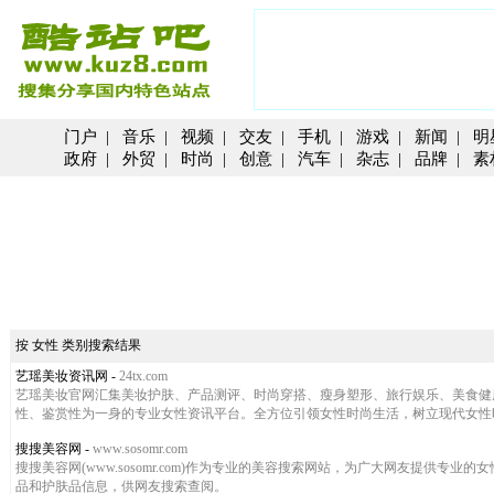
门户
|
音乐
|
视频
|
交友
|
手机
|
游戏
|
新闻
|
明
政府
|
外贸
|
时尚
|
创意
|
汽车
|
杂志
|
品牌
|
素
按 女性 类别搜索结果
艺瑶美妆资讯网
-
24tx.com
艺瑶美妆官网汇集美妆护肤、产品测评、时尚穿搭、瘦身塑形、旅行娱乐、美食健
性、鉴赏性为一身的专业女性资讯平台。全方位引领女性时尚生活，树立现代女性
搜搜美容网
-
www.sosomr.com
搜搜美容网(www.sosomr.com)作为专业的美容搜索网站，为广大网友提
品和护肤品信息，供网友搜索查阅。