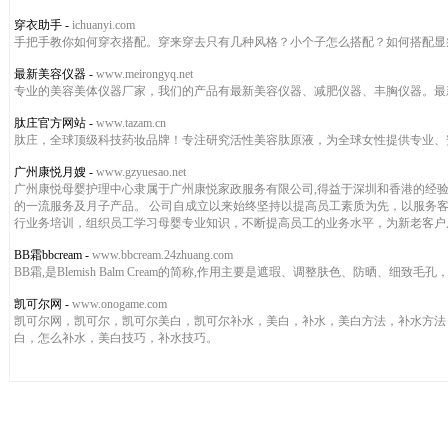
穿衣助手
-
ichuanyi.com
手把手教你如何穿衣搭配。穿来穿去只有几种风格？小个子怎么搭配？如何搭配显
最新美容仪器
-
www.meirongyq.net
专业的美容美体仪器厂家，我们的产品有最新美容仪器、减肥仪器、丰胸仪器。最新
肽庄官方网站
-
www.tazam.cn
肽庄，全球顶级科技药妆品牌！专注研究活性美容肽原液，为全球女性提供专业、
广州康悦月嫂
-
www.gzyuesao.net
广州康悦母婴护理中心隶属于广州康悦家政服务有限公司,得益于深圳和香港的经
的一流服务及月子产品。 公司自成立以来始终坚持以提高员工素质为先，以服务
行业务培训，组织员工学习母婴专业知识，不断提高员工的业务水平，为新老客户展.
BB霜bbcream
-
www.bbcream.24zhuang.com
BB霜,是Blemish Balm Cream的简称,作用主要是遮瑕、调整肤色、防晒、细致毛孔，
凯可尔网
-
www.onogame.com
凯可尔网，凯可尔，凯可尔美白，凯可尔补水，美白，补水，美白方法，补水方法
白，怎么补水，美白技巧，补水技巧。