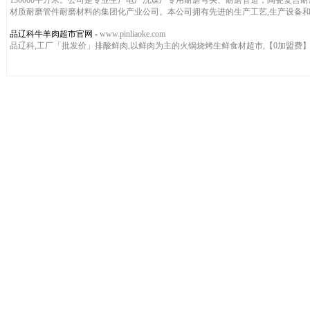
130000平方米。公司是专业生产电厂洗煤厂专用耐磨弯头、耐磨管道，陶瓷复
材质耐磨管件耐磨材料的集团化产业公司。本公司拥有先进的生产工艺,生产设备和..
品辽科牛羊肉超市官网
-
www.pinliaoke.com
品辽科,工厂「批发价」排酸鲜肉,以鲜肉为主的火锅烧烤生鲜食材超市,【0加盟费】50平投