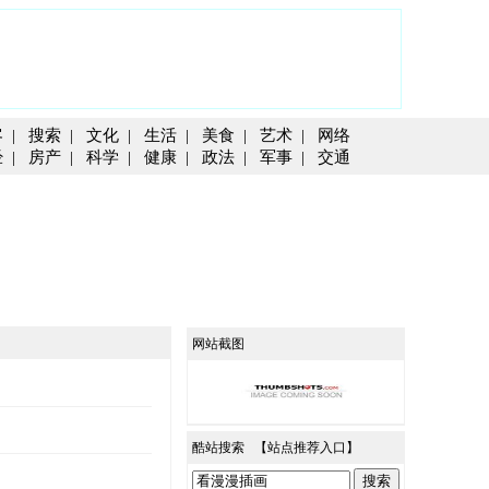
客
|
搜索
|
文化
|
生活
|
美食
|
艺术
|
网络
经
|
房产
|
科学
|
健康
|
政法
|
军事
|
交通
网站截图
酷站搜索 【
站点推荐入口
】