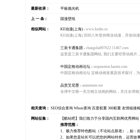
最新收录：
平板抛光机
上 一 条：
国漫壁纸
相似网站：
KE动漫(上海)
-
www.kedm.cn
KE动漫(上海) 历经八年坚持商业动漫，开创动
三辰卡通集团
-
changsha097622.11467.com
这里是三辰卡通集团网站, 我们主要经营动画片 
中国定格动画论坛
-
stopmotion.haotui.com
中国定格动画论坛 定格动画发展及技术探讨，
品赏艾尼墨
-
animetaste.net
全球中文唯一关注独立动画的网站，关注全球独
相关查询：
SEO综合查询
Whois查询
百度权重
360权重
友情链接
网站征集：
【酷站吧】我们致力于分享国内互联网优秀网站
推荐范围：
1、极力推荐特色酷站（不论站点新老），如：
2、如果您是站长可以把您的网站特色，运营故