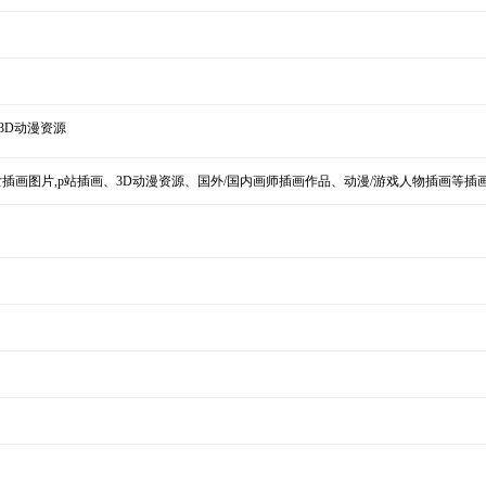
,3D动漫资源
女插画图片,p站插画、3D动漫资源、国外/国内画师插画作品、动漫/游戏人物插画等插