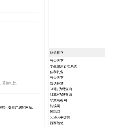
站长推荐
号令天下
学生健康管理系统
佳和乳业
号令天下
，重拾幻想。
防伪标签
315防伪码查询
315防伪码查询
华慧商务网
防骗网
站吧刊登推广您的网站。
珂玛网
565656手游网
西西随笔