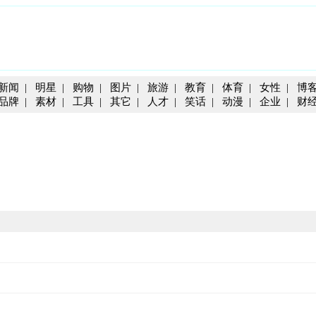
新闻
|
明星
|
购物
|
图片
|
旅游
|
教育
|
体育
|
女性
|
博
品牌
|
素材
|
工具
|
其它
|
人才
|
笑话
|
动漫
|
企业
|
财