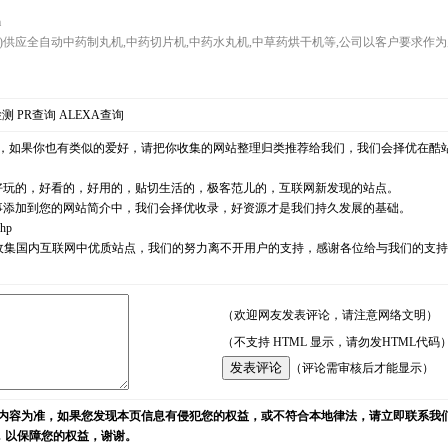
m
ng.com)供应全自动中药制丸机,中药切片机,中药水丸机,中草药烘干机等,公司以客户要求
检测
PR查询
ALEXA查询
，如果你也有类似的爱好，请把你收集的网站整理归类推荐给我们，我们会择优在酷
好玩的，好看的，好用的，贴切生活的，极客范儿的，互联网新发现的站点。
事添加到您的网站简介中，我们会择优收录，好资源才是我们持久发展的基础。
php
耘，励志收集国内互联网中优质站点，我们的努力离不开用户的支持，感谢各位给与我们的
（欢迎网友发表评论，请注意网络文明）
（不支持 HTML 显示，请勿发HTML代码
（评论需审核后才能显示）
内容为准，如果您发现本页信息有侵犯您的权益，或不符合本地律法，请立即联系我
)，以保障您的权益，谢谢。