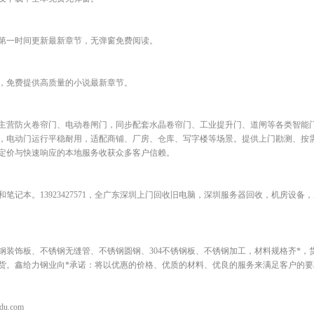
第一时间更新最新章节，无弹窗免费阅读。
，免费提供高质量的小说最新章节。
主营防火卷帘门、电动卷闸门，同步配套水晶卷帘门、工业提升门、道闸等各类智能
，电动门运行平稳耐用，适配商铺、厂房、仓库、写字楼等场景。提供上门勘测、按
定价与快速响应的本地服务收获众多客户信赖。
笔记本。13923427571，全广东深圳上门回收旧电脑，深圳服务器回收，机房设备
钢装饰板、不锈钢无缝管、不锈钢圆钢、304不锈钢板、不锈钢加工，材料规格齐*，
货。鑫给力钢业向*承诺：将以优惠的价格、优质的材料、优良的服务来满足客户的要
du.com