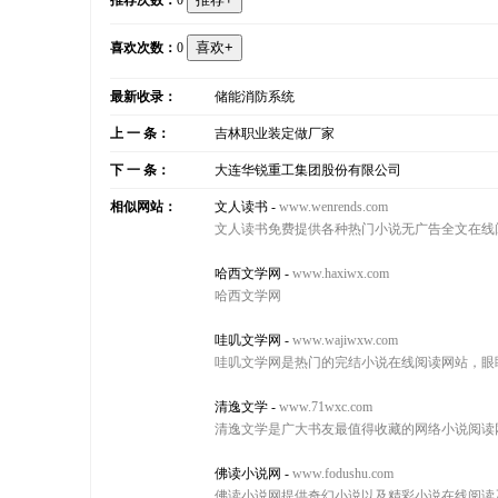
推荐次数：
0
喜欢次数：
0
最新收录：
储能消防系统
上 一 条：
吉林职业装定做厂家
下 一 条：
大连华锐重工集团股份有限公司
相似网站：
文人读书
-
www.wenrends.com
文人读书免费提供各种热门小说无广告全文在线
哈西文学网
-
www.haxiwx.com
哈西文学网
哇叽文学网
-
www.wajiwxw.com
哇叽文学网是热门的完结小说在线阅读网站，眼
清逸文学
-
www.71wxc.com
清逸文学是广大书友最值得收藏的网络小说阅读
佛读小说网
-
www.fodushu.com
佛读小说网提供奇幻小说以及精彩小说在线阅读