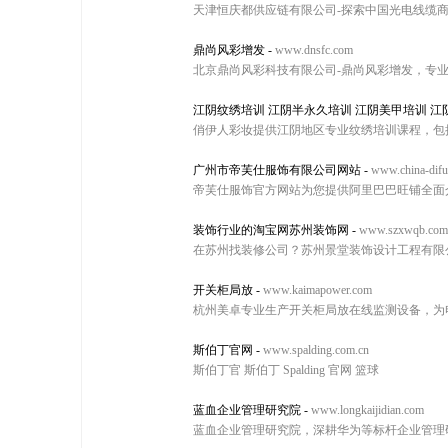
天津恒庆都供应链有限公司-探索中国光电线缆
鼎尚风彩增发
-
www.dnsfc.com
北京鼎尚风彩科技有限公司-鼎尚风彩增发，专
江阴纹绣培训 江阴半永久培训 江阴美甲培训 江
俏伊人彩妆提供江阴地区专业纹绣培训课程，包
广州市帝芙仕服饰有限公司网站
-
www.china-difu
帝芙仕服饰官方网站为您提供阿里巴巴旺铺全面
装饰行业的淘宝网苏州装饰网
-
www.szxwqb.com
在苏州找装修公司？苏州景堂装饰设计工程有限
开关柜局放
-
www.kaimapower.com
杭州美卓专业生产开关柜局放在线监测设备，为
斯伯丁官网
-
www.spalding.com.cn
斯伯丁官 斯伯丁 Spalding 官网 篮球
蓝血企业管理研究院
-
www.longkaijidian.com
蓝血企业管理研究院，深耕华为等标杆企业管理