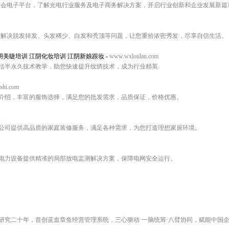
商会电子平台，了解光电行业服务及电子商务解决方案，开启行业创新和企业发展新篇
业解决脱发掉发、头发稀少、白发和秃顶等问题，让您重拾浓密秀发，尽享自信生活。
阴美睫培训 江阴化妆培训 江阴新娘跟妆
-
www.wxloulan.com
括半永久技术教学，助您快速提升纹绣技术，成为行业精英
shi.com
介绍，丰富的服饰选择，满足您的批发需求，品质保证，价格优惠。
公司提供高品质的家庭装修服务，满足各种需求，为您打造理想家居环境。
电力设备提供精准的局部放电监测解决方案，保障电网安全运行。
研究二十年，首创蓝血章鱼经营管理系统，三心驱动·一脑统筹·八臂协同，赋能中国