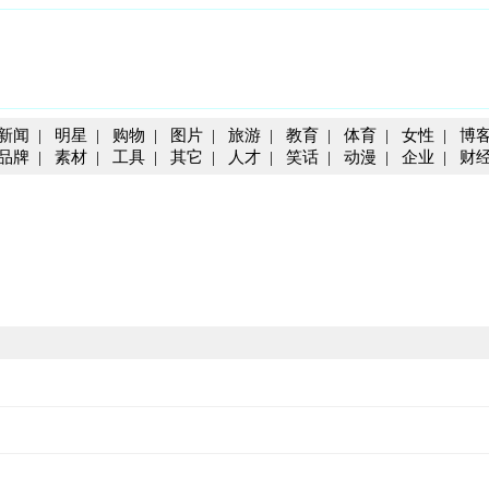
新闻
|
明星
|
购物
|
图片
|
旅游
|
教育
|
体育
|
女性
|
博
品牌
|
素材
|
工具
|
其它
|
人才
|
笑话
|
动漫
|
企业
|
财