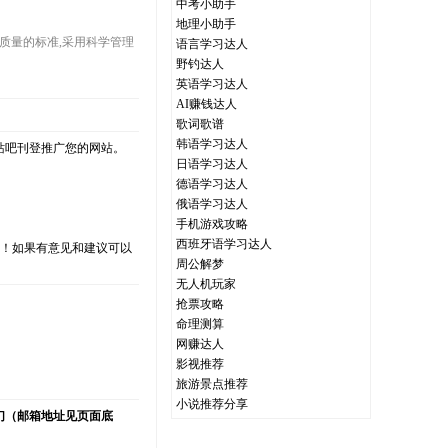
中考小助手
地理小助手
作为质量的标准,采用科学管理
语言学习达人
野钓达人
英语学习达人
AI赚钱达人
歌词歌谱
韩语学习达人
站吧刊登推广您的网站。
日语学习达人
德语学习达人
俄语学习达人
手机游戏攻略
西班牙语学习达人
支持！如果有意见和建议可以
周公解梦
无人机玩家
抢票攻略
命理测算
）
网赚达人
影视推荐
旅游景点推荐
小说推荐分享
们（邮箱地址见页面底