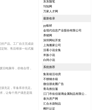
东东随笔
刊知网
万家人才网
最新收录
pp板材
金现代信息产业股份有限公司
养猪网
深圳网站开发
门控产品。工厂自主完成设
上海搬家公司
需定制、售后维保一站式服
没看小说全集
米族小说
白鸽小说
系统推荐
，废旧电脑等，价格合理，
集装箱活动房
不锈钢水箱
微信朋友圈广告
货源充足，常备库存充足。
青岛推拉篷
求，让每个用户满意是我
江门市佑信玻璃金属制品有限公...
泰兴房产网
汇合水袋制品
枫叶认证