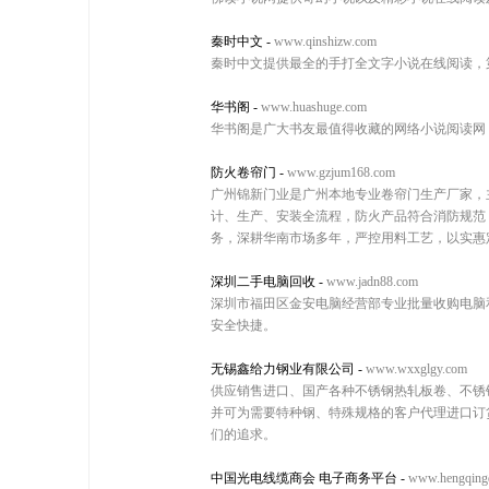
秦时中文
-
www.qinshizw.com
秦时中文提供最全的手打全文字小说在线阅读，
华书阁
-
www.huashuge.com
华书阁是广大书友最值得收藏的网络小说阅读网
防火卷帘门
-
www.gzjum168.com
广州锦新门业是广州本地专业卷帘门生产厂家，
计、生产、安装全流程，防火产品符合消防规范
务，深耕华南市场多年，严控用料工艺，以实惠
深圳二手电脑回收
-
www.jadn88.com
深圳市福田区金安电脑经营部专业批量收购电脑和
安全快捷。
无锡鑫给力钢业有限公司
-
www.wxxglgy.com
供应销售进口、国产各种不锈钢热轧板卷、不锈
并可为需要特种钢、特殊规格的客户代理进口订
们的追求。
中国光电线缆商会 电子商务平台
-
www.hengqing