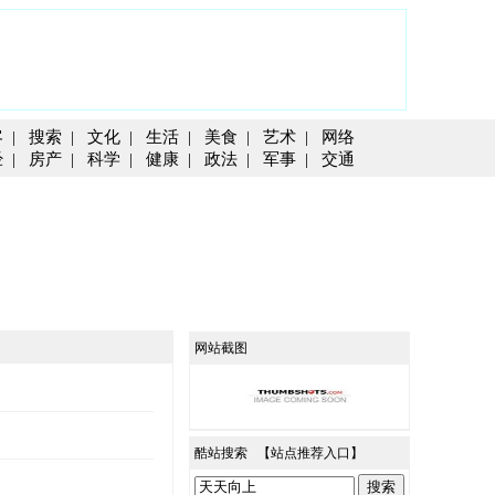
客
|
搜索
|
文化
|
生活
|
美食
|
艺术
|
网络
经
|
房产
|
科学
|
健康
|
政法
|
军事
|
交通
网站截图
酷站搜索 【
站点推荐入口
】