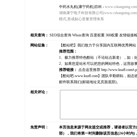
中药水丸机(康宁药机)百科
-
www.cskangning.co
湖南康宁电子科技有限公司(www.cskangni
模式,形成贴心质量管理体系
相关查询：
SEO综合查询
Whois查询
百度权重
360权重
友情链接
网站征集：
【酷站吧】我们致力于分享国内互联网优秀网站
推荐范围：
1、极力推荐特色酷站（不论站点新老），如：
2、如果您是站长可以把您的网站特色，运营故
推荐链接：
点击这里推荐
http://www.kuz8.com/t.
【酷站吧-www.kuz8.com】团队辛勤耕
邮件联系我们(邮箱地址见页面底部)。
相关评论：
免责声明：
本页信息来源于网友提交或推荐，请读者以官方
部），我们将第一时间删除该页信息(24小时内