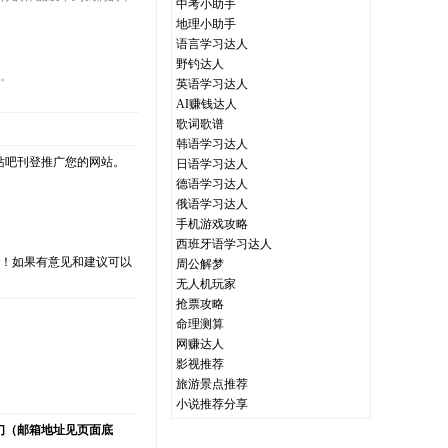
中考小助手
地理小助手
语言学习达人
野钓达人
心。
英语学习达人
AI赚钱达人
歌词歌谱
韩语学习达人
站吧刊登推广您的网站。
日语学习达人
德语学习达人
俄语学习达人
手机游戏攻略
西班牙语学习达人
支持！如果有意见和建议可以
周公解梦
无人机玩家
抢票攻略
命理测算
网赚达人
）
影视推荐
旅游景点推荐
小说推荐分享
们（邮箱地址见页面底