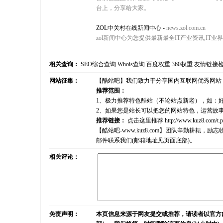
台上，分享给大家。
ZOL中关村在线新闻中心
-
news.zol.com.cn
zol新闻中心为您提供最新最全IT产业资讯,IT业
相关查询：
SEO综合查询
Whois查询
百度权重
360权重
友情链接
网站征集：
【酷站吧】我们致力于分享国内互联网优秀网站
推荐范围：
1、极力推荐特色酷站（不论站点新老），如：
2、如果您是站长可以把您的网站特色，运营故
推荐链接：
点击这里推荐
http://www.kuz8.com/t.
【酷站吧-www.kuz8.com】团队辛勤耕
邮件联系我们(邮箱地址见页面底部)。
相关评论：
免责声明：
本页信息来源于网友提交或推荐，请读者以官方