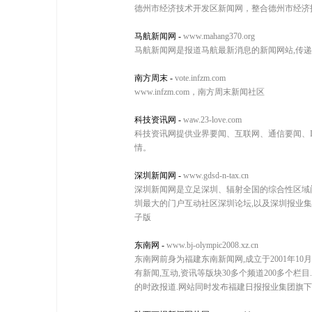
德州市经济技术开发区新闻网，整合德州市经济
马航新闻网
-
www.mahang370.org
马航新闻网是报道马航最新消息的新闻网站,传递马
南方周末
-
vote.infzm.com
www.infzm.com，南方周末新闻社区
科技资讯网
-
waw.23-love.com
科技资讯网提供业界要闻、互联网、通信要闻、
情。
深圳新闻网
-
www.gdsd-n-tax.cn
深圳新闻网是立足深圳、辐射全国的综合性区域门户网
圳最大的门户互动社区深圳论坛,以及深圳报业集团旗
子版
东南网
-
www.bj-olympic2008.xz.cn
东南网前身为福建东南新闻网,成立于2001年1
有新闻,互动,资讯等版块30多个频道200多个
的时政报道.网站同时发布福建日报报业集团旗下各