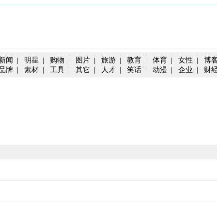
新闻
|
明星
|
购物
|
图片
|
旅游
|
教育
|
体育
|
女性
|
博
品牌
|
素材
|
工具
|
其它
|
人才
|
笑话
|
动漫
|
企业
|
财