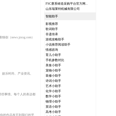
FSC赛系铸造采购平台官方网...
山东瑞莱特机械有限公司
智能助手
影视推荐
歌词助手
非遗传承
ws.jzxxg.com）
游戏攻略助手
小说推荐阅读助手
情感咨询
育儿小助手
手机参数对比
美食小助手
宠物小助手
、娱乐时尚、产业资讯、
装修小助手
。
诗词小助手
艺术小助手
化学小助手
那些事情。每个人的表达都
数学小助手
物理小助手
英语小助手
高考小助手
供的你的作品发不到我们的平