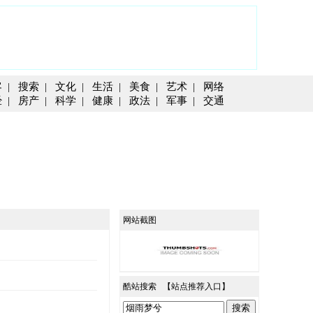
客
|
搜索
|
文化
|
生活
|
美食
|
艺术
|
网络
经
|
房产
|
科学
|
健康
|
政法
|
军事
|
交通
网站截图
酷站搜索 【
站点推荐入口
】