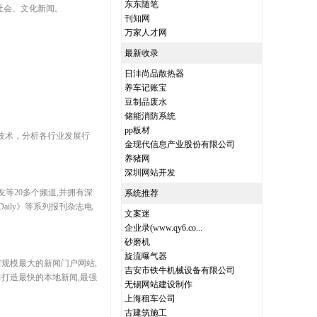
东东随笔
社会、文化新闻。
刊知网
万家人才网
最新收录
日沣尚品散热器
养车记账宝
豆制品废水
储能消防系统
pp板材
技术，分析各行业发展行
金现代信息产业股份有限公司
养猪网
深圳网站开发
友等20多个频道,并拥有深
系统推荐
aily》等系列报刊杂志电
文案迷
企业录(www.qy6.co...
砂磨机
旋流曝气器
省规模最大的新闻门户网站,
吉安市铁牛机械设备有限公司
力打造最快的本地新闻,最强
无锡网站建设制作
上海租车公司
古建筑施工