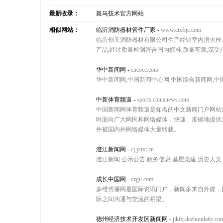
最新收录：
斑马技术官方网站
相似网站：
临沂消防器材管件厂家
-
www.ctxfqc.com
临沂创天消防器材有限公司生产经销室内消火栓
产品,经过质量检测符合国内标准,质量可靠,深受
华中新闻网
-
cncocc.com
华中新闻网,中国新闻中心网,中国综合新闻网,中
中新体育频道
-
sports.chinanews.com
中国新闻网体育频道是知名的中文新闻门户网站
时面向广大网民和网络媒体，快速、准确地提供
件被国内外网络媒体大量转载。
澄江新闻网
-
cj.yuxi.cn
澄江新闻 公示公告 政务信息 基层党建 历史人文
成长中国网
-
czgu.com
多维传播网是国际资讯门户，新闻多来自外媒，
际之间沟通与交流的桥梁。
德州经济技术开发区新闻网
-
jjkfq.dezhoudaily.co