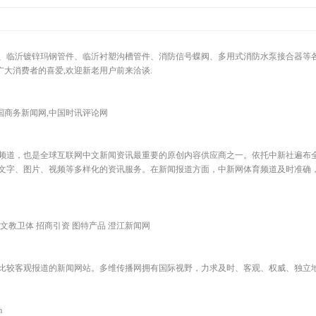
、临沂镀锌玛钢管件、临沂衬塑沟槽管件、消防信号蝶阀、多用式消防水泵接合器等
广大消费者的喜爱,欢迎新老用户前来洽谈.
国商务新闻网,中国时讯评论网
频道，也是全球互联网中文新闻资讯最重要的原创内容供应商之一。依托中新社遍布全球
文字、图片、视频等多样化的资讯服务。在新闻报道方面，中新网体育频道及时准确
 文教卫体 招商引资 图特产品 澄江新闻网
比较客观报道的新闻网站。多维传播网拥有国际视野，力求及时、客观、权威、独立
m