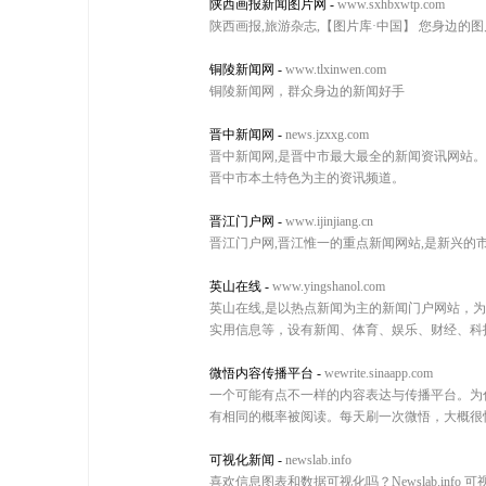
陕西画报新闻图片网
-
www.sxhbxwtp.com
陕西画报,旅游杂志,【图片库·中国】 您身边
铜陵新闻网
-
www.tlxinwen.com
铜陵新闻网，群众身边的新闻好手
晋中新闻网
-
news.jzxxg.com
晋中新闻网,是晋中市最大最全的新闻资讯网站。转
晋中市本土特色为主的资讯频道。
晋江门户网
-
www.ijinjiang.cn
晋江门户网,晋江惟一的重点新闻网站,是新兴的
英山在线
-
www.yingshanol.com
英山在线,是以热点新闻为主的新闻门户网站，
实用信息等，设有新闻、体育、娱乐、财经、科
微悟内容传播平台
-
wewrite.sinaapp.com
一个可能有点不一样的内容表达与传播平台。为
有相同的概率被阅读。每天刷一次微悟，大概很
可视化新闻
-
newslab.info
喜欢信息图表和数据可视化吗？Newslab.i