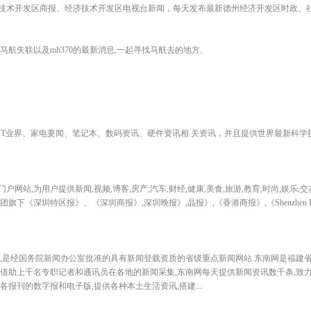
技术开发区商报、经济技术开发区电视台新闻，每天发布最新德州经济开发区时政、
航失联以及mh370的最新消息,一起寻找马航去的地方.
IT业界、家电要闻、笔记本、数码资讯、硬件资讯相 关资讯，并且提供世界最新科学
站,为用户提供新闻,视频,博客,房产,汽车,财经,健康,美食,旅游,教育,时尚,娱乐,交
下《深圳特区报》、《深圳商报》,深圳晚报》,晶报》,《香港商报》,《Shenzhen D
0月,是经国务院新闻办公室批准的具有新闻登载资质的省级重点新闻网站.东南网是福建
栏目.借助上千名专职记者和通讯员在各地的新闻采集,东南网每天提供新闻资讯数千条,致
报刊的数字报和电子版,提供各种本土生活资讯,搭建...