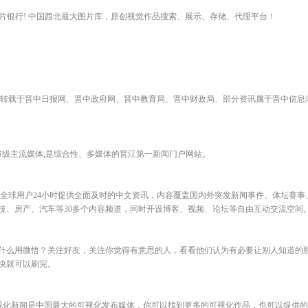
的图片银行! 中国西北最大图片库，原创视觉作品搜索、展示、存储、代理平台！
载于晋中日报网、晋中政府网、晋中教育局、晋中财政局、部分资讯属于晋中信息港独创（ne
市级主流媒体,是综合性、多媒体的晋江第一新闻门户网站。
为全球用户24小时提供全面及时的中文资讯，内容覆盖国内外突发新闻事件、体坛赛事
技、房产、汽车等30多个内容频道，同时开设博客、视频、论坛等自由互动交流空间
什么用微悟？关注好友，关注你觉得有意思的人，看看他们认为有必要让别人知道的
快就可以刷完。
nfo 可视化新闻是中国最大的可视化发布媒体，你可以找到更多的可视化作品，也可以提