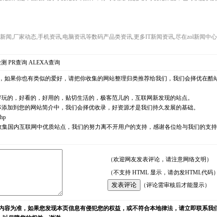
界新闻,厂家动态,手机资讯,电脑资讯等数码产品类资讯,更多IT新闻资讯,尽在zol新闻中
检测
PR查询
ALEXA查询
，如果你也有类似的爱好，请把你收集的网站整理归类推荐给我们，我们会择优在酷
好玩的，好看的，好用的，贴切生活的，极客范儿的，互联网新发现的站点。
事添加到您的网站简介中，我们会择优收录，好资源才是我们持久发展的基础。
php
耘，励志收集国内互联网中优质站点，我们的努力离不开用户的支持，感谢各位给与我们的
（欢迎网友发表评论，请注意网络文明）
（不支持 HTML 显示，请勿发HTML代码
（评论需审核后才能显示）
内容为准，如果您发现本页信息有侵犯您的权益，或不符合本地律法，请立即联系我