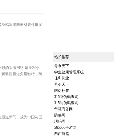
各类临沂消防器材管件批发
站长推荐
号令天下
的采编网络,每天24小
学生健康管理系统
，解释性报道角度独特，稿
佳和乳业
号令天下
防伪标签
315防伪码查询
315防伪码查询
华慧商务网
防骗网
地报道新闻，成为中国与国
珂玛网
565656手游网
西西随笔