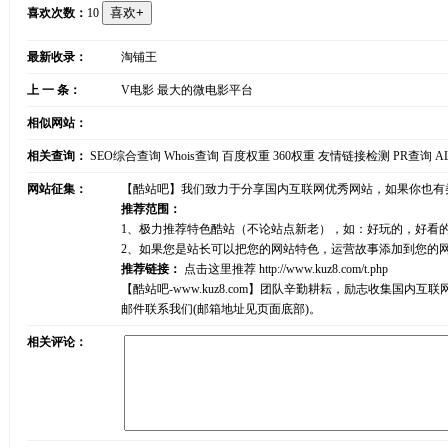
喜欢次数：
10
最新收录：
淘铺王
上 一 条：
V电影 最大的微电影平台
相似网站：
相关查询：
SEO综合查询
Whois查询
百度权重
360权重
友情链接检测
PR查询
A
网站征集：
【酷站吧】我们致力于分享国内互联网优秀网站，如果你也有
推荐范围：
1、极力推荐特色酷站（不论站点新老），如：好玩的，好看
2、如果您是站长可以把您的网站特色，运营故事添加到您的
推荐链接：
点击这里推荐
http://www.kuz8.com/t.php
【酷站吧-www.kuz8.com】团队辛勤耕耘，励志收集
邮件联系我们(邮箱地址见页面底部)。
相关评论：