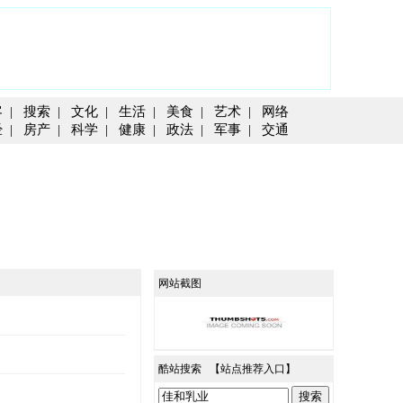
客
|
搜索
|
文化
|
生活
|
美食
|
艺术
|
网络
经
|
房产
|
科学
|
健康
|
政法
|
军事
|
交通
网站截图
酷站搜索 【
站点推荐入口
】