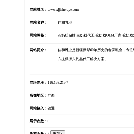
网站域名：
www.xjjiaheruye.com
网站名称：
佳和乳业
网站标签：
驼奶粉贴牌,驼奶粉代工,驼奶粉OEM厂家,驼奶
网站简介：
佳和乳业是新疆伊犁60年历史的老牌乳企，专注
方提供源头乳品代工解决方案。
网络网段：
116.198.219.*
所在地区：
广西
网站接入：
铁通
展示次数：
0