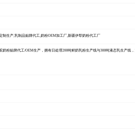
粉定制生产,乳制品贴牌代工,奶粉OEM加工厂,新疆伊犁奶粉代工厂
驼奶粉贴牌代工/OEM生产，拥有日处理200吨鲜奶乳粉生产线与300吨液态乳生产线