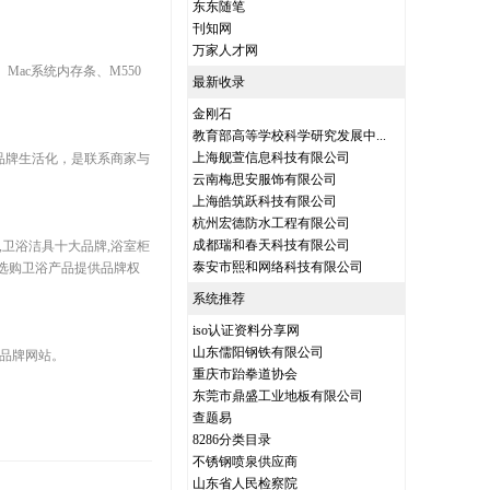
东东随笔
刊知网
万家人才网
Mac系统内存条、M550
最新收录
金刚石
教育部高等学校科学研究发展中...
上海舰萱信息科技有限公司
品牌生活化，是联系商家与
云南梅思安服饰有限公司
上海皓筑跃科技有限公司
杭州宏德防水工程有限公司
成都瑞和春天科技有限公司
,卫浴洁具十大品牌,浴室柜
泰安市熙和网络科技有限公司
选购卫浴产品提供品牌权
系统推荐
iso认证资料分享网
山东儒阳钢铁有限公司
的品牌网站。
重庆市跆拳道协会
东莞市鼎盛工业地板有限公司
查题易
8286分类目录
不锈钢喷泉供应商
山东省人民检察院