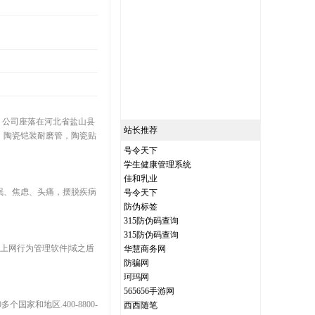
。公司座落在河北省盐山县
站长推荐
，陶瓷铠装耐磨管，陶瓷贴
号令天下
学生健康管理系统
佳和乳业
眠、焦虑、头痛，摆脱疾病
号令天下
防伪标签
315防伪码查询
315防伪码查询
|上网行为管理软件|域之盾
华慧商务网
防骗网
珂玛网
565656手游网
家和地区.400-8800-
西西随笔