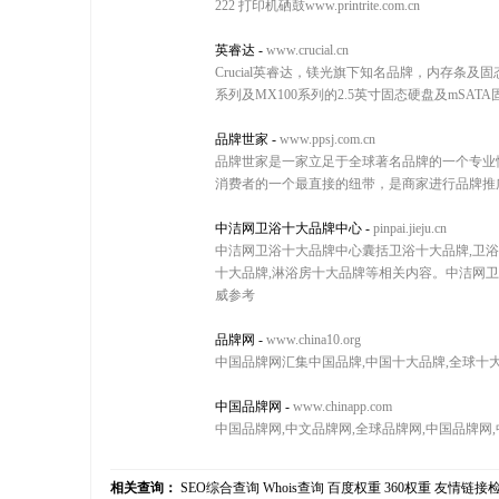
222 打印机硒鼓www.printrite.com.cn
英睿达
-
www.crucial.cn
Crucial英睿达，镁光旗下知名品牌，内存条及
系列及MX100系列的2.5英寸固态硬盘及mSAT
品牌世家
-
www.ppsj.com.cn
品牌世家是一家立足于全球著名品牌的一个专业
消费者的一个最直接的纽带，是商家进行品牌推
中洁网卫浴十大品牌中心
-
pinpai.jieju.cn
中洁网卫浴十大品牌中心囊括卫浴十大品牌,卫浴十
十大品牌,淋浴房十大品牌等相关内容。中洁网
威参考
品牌网
-
www.china10.org
中国品牌网汇集中国品牌,中国十大品牌,全球十
中国品牌网
-
www.chinapp.com
中国品牌网,中文品牌网,全球品牌网,中国品牌网
相关查询：
SEO综合查询
Whois查询
百度权重
360权重
友情链接