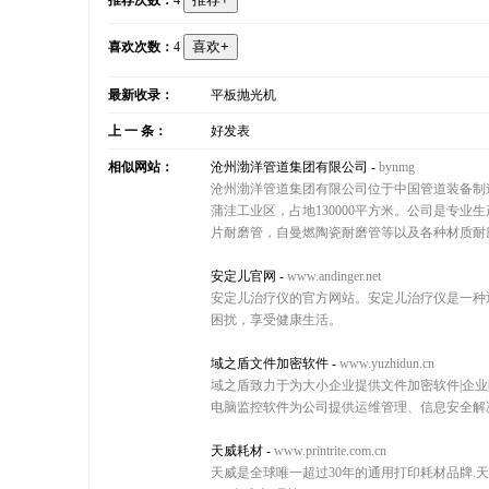
推荐次数：
4
喜欢次数：
4
最新收录：
平板抛光机
上 一 条：
好发表
相似网站：
沧州渤洋管道集团有限公司
-
bynmg
沧州渤洋管道集团有限公司位于中国管道装备制
蒲洼工业区，占地130000平方米。公司是专
片耐磨管，自曼燃陶瓷耐磨管等以及各种材质耐磨
安定儿官网
-
www.andinger.net
安定儿治疗仪的官方网站。安定儿治疗仪是一种
困扰，享受健康生活。
域之盾文件加密软件
-
www.yuzhidun.cn
域之盾致力于为大小企业提供文件加密软件|企业防
电脑监控软件为公司提供运维管理、信息安全解
天威耗材
-
www.printrite.com.cn
天威是全球唯一超过30年的通用打印耗材品牌.天威