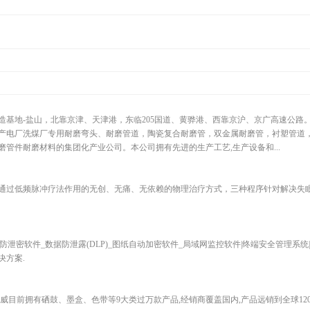
造基地-盐山，北靠京津、天津港，东临205国道、黄骅港、西靠京沪、京广高速公路
业生产电厂洗煤厂专用耐磨弯头、耐磨管道，陶瓷复合耐磨管，双金属耐磨管，衬塑管道
管件耐磨材料的集团化产业公司。本公司拥有先进的生产工艺,生产设备和...
通过低频脉冲疗法作用的无创、无痛、无依赖的物理治疗方式，三种程序针对解决失
泄密软件_数据防泄露(DLP)_图纸自动加密软件_局域网监控软件|终端安全管理系统
决方案.
目前拥有硒鼓、墨盒、色带等9大类过万款产品,经销商覆盖国内,产品远销到全球120多个国