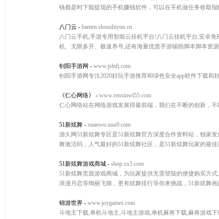
钱都是时下能提现的手机赚钱软件，可以在手机做任务收取报
八门云
-
bamen.shouzhiyun.cn
八门云手机,手游专用智能云挂机平台!八门云挂机平台,安卓免RO
机、无限多开、极速养号,还有海量优质手游辅助脚本脚本资源,
钊阳手游网
-
www.jslnfj.com
钊阳手游网专注2020好玩手游推荐和绿色安全app软件下
《仁心网络》
-
www.renxinwl55.com
仁心网络站在网络游戏发展得最前端，我们在不断的创新，不
51新炫舞
-
xuanwu.uuu9.com
游久网51新炫舞专区是51新炫舞官方深度合作资料站，独家发放
舞激活码，人气最好的51新炫舞社区，是51新炫舞玩家的最佳
51新炫舞游戏商城
-
shop.xx5.com
51新炫舞页面游戏商城，为玩家提供无需登陆的便捷购买方
浪漫月恋等绚丽飞骑，更有炫舞排行等你来挑战，51新炫舞
锦游世界
-
www.joygames.com
斗地主下载,单机斗地主,斗地主游戏,单机麻将下载,麻将游戏下