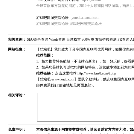
全球首款东方新魔幻网游，2012十大最期待网络游戏，画皮世界,
游戏吧网游交流论坛
-
youxiba.haotui.com
游戏吧网游交流论坛 游戏吧网游交流论坛
相关查询：
SEO综合查询
Whois查询
百度权重
360权重
友情链接检测
PR查询
A
网站征集：
【酷站吧】我们致力于分享国内互联网优秀网站，如果你也有
推荐范围：
1、极力推荐特色酷站（不论站点新老），如：好玩的，好看
2、如果您是站长可以把您的网站特色，运营故事添加到您的
推荐链接：
点击这里推荐
http://www.kuz8.com/t.php
【酷站吧-www.kuz8.com】团队辛勤耕耘，励志收集
邮件联系我们(邮箱地址见页面底部)。
相关评论：
免责声明：
本页信息来源于网友提交或推荐，请读者以官方内容为准，如