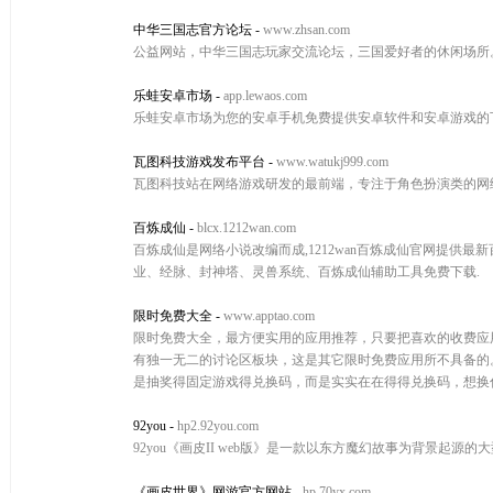
中华三国志官方论坛
-
www.zhsan.com
公益网站，中华三国志玩家交流论坛，三国爱好者的休闲场所
乐蛙安卓市场
-
app.lewaos.com
乐蛙安卓市场为您的安卓手机免费提供安卓软件和安卓游戏的
瓦图科技游戏发布平台
-
www.watukj999.com
瓦图科技站在网络游戏研发的最前端，专注于角色扮演类的网
百炼成仙
-
blcx.1212wan.com
百炼成仙是网络小说改编而成,1212wan百炼成仙官网提供
业、经脉、封神塔、灵兽系统、百炼成仙辅助工具免费下载.
限时免费大全
-
www.apptao.com
限时免费大全，最方便实用的应用推荐，只要把喜欢的收费应
有独一无二的讨论区板块，这是其它限时免费应用所不具备的
是抽奖得固定游戏得兑换码，而是实实在在得得兑换码，想换
92you
-
hp2.92you.com
92you《画皮II web版》是一款以东方魔幻故事为背景起
《画皮世界》网游官方网站
-
hp.70yx.com