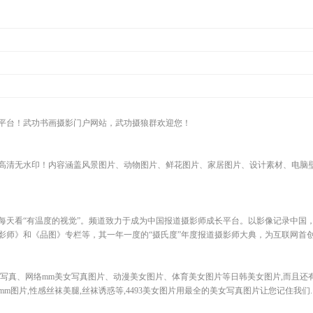
平台！武功书画摄影门户网站，武功摄狼群欢迎您！
部高清无水印！内容涵盖风景图片、动物图片、鲜花图片、家居图片、设计素材、电脑
每天看“有温度的视觉”。频道致力于成为中国报道摄影师成长平台。以影像记录中国
影师》和《品图》专栏等，其一年一度的“摄氏度”年度报道摄影师大典，为互联网首
明星写真、网络mm美女写真图片、动漫美女图片、体育美女图片等日韩美女图片,而且
m图片,性感丝袜美腿,丝袜诱惑等,4493美女图片用最全的美女写真图片让您记住我们.