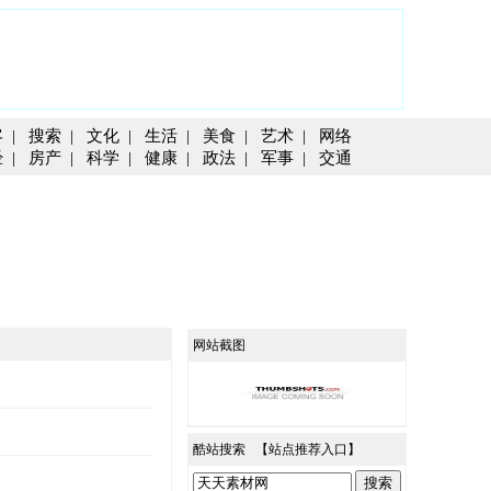
客
|
搜索
|
文化
|
生活
|
美食
|
艺术
|
网络
经
|
房产
|
科学
|
健康
|
政法
|
军事
|
交通
网站截图
酷站搜索 【
站点推荐入口
】