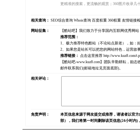
更精准的搜索，更流畅的观赏；360图片收录
相关查询：
SEO综合查询
Whois查询
百度权重
360权重
友情链接
网站征集：
【酷站吧】我们致力于分享国内互联网优秀网站
推荐范围：
1、极力推荐特色酷站（不论站点新老），如：
2、如果您是站长可以把您的网站特色，运营故
推荐链接：
点击这里推荐
http://www.kuz8.com/t.
【酷站吧-www.kuz8.com】团队辛勤耕
邮件联系我们(邮箱地址见页面底部)。
相关评论：
免责声明：
本页信息来源于网友提交或推荐，请读者以官方
部），我们将第一时间删除该页信息(24小时内