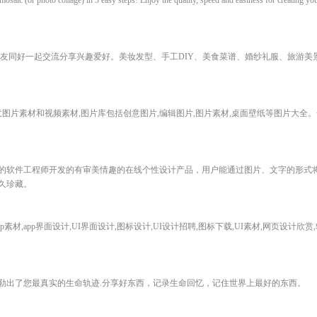
o mosaic (or photo collage) in 3 easy steps! Enjoy the quality, speed and easiness for creating y
网友同好一起交流分享兴趣爱好。美妆发型、手工DIY、美食菜谱、婚纱礼服、旅游美
意图片素材和视频素材,图片库包括创意图片,编辑图片,图片素材,桌面壁纸等图片大全
的软件工程师开发的有审美情趣的在线个性设计产品，用户能通过图片、文字的形式
久珍藏。
app素材,app界面设计,UI界面设计,图标设计,UI设计招聘,图标下载,UI素材,网页设计
勒出了您最真实的生命轨迹.分享好东西，记录生命回忆，记住世界上最好的东西。