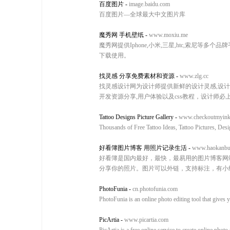
百度图片
-
image.baidu.com
百度图片—全球最大中文图片库
魔秀网 手机壁纸
-
www.moxiu.me
魔秀网提供Iphone,小米,三星,htc,索尼
下载使用。
找灵感 分享免费素材和资源
-
www.zlg.cc
找灵感设计网为设计师提供新鲜的设计灵感,设计教
开发资源分享,用户体验以及css教程，设计师必
Tattoo Designs Picture Gallery
-
www.checkoutmyin
Thousands of Free Tattoo Ideas, Tattoo Pictures, Desi
好看簿图片博客 用照片记录生活
-
www.haokanbu
好看簿是国内最好，最快，最易用的图片博客网
分享你的照片。图片可以外链，支持标注，有小
PhotoFunia
-
cn.photofunia.com
PhotoFunia is an online photo editing tool that gives y
PicArtia
-
www.picartia.com