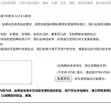
几十亿高清美图，为用户提供壁纸、素材、头像、写真、摄影、风景等最新、最全的高
检测
PR查询
ALEXA查询
，如果你也有类似的爱好，请把你收集的网站整理归类推荐给我们，我们会择优在酷
好玩的，好看的，好用的，贴切生活的，极客范儿的，互联网新发现的站点。
事添加到您的网站简介中，我们会择优收录，好资源才是我们持久发展的基础。
php
耘，励志收集国内互联网中优质站点，我们的努力离不开用户的支持，感谢各位给与我们的
（欢迎网友发表评论，请注意网络文明）
（不支持 HTML 显示，请勿发HTML代码
（评论需审核后才能显示）
内容为准，如果您发现本页信息有侵犯您的权益，或不符合本地律法，请立即联系我
)，以保障您的权益，谢谢。