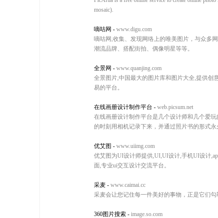
PicArtia is a free online service to create online phot
mosaic).
嘀咕网
-
www.digu.com
嘀咕网,收集、发现网络上的唯美图片，与众多
潮流品牌、搭配街拍、偶像明星等等。
全景网
-
www.quanjing.com
全景图片,中国最大的图片库和图片大全,提供创
易的平台。
在线画册设计制作平台
-
web.picsum.net
在线画册设计制作平台是几个设计师和几个爱玩
的时刻用相机记录下来，并通过照片书的形式永
优艾图
-
www.uiimg.com
优艾图为UI设计师提供,UI,UI设计,手机UI设计,
面,专业ui交互设计交流平台。
采麦
-
www.caimai.cc
采麦会让您记住每一件美好的事物，正是它们勾
360图片搜索
-
image.so.com