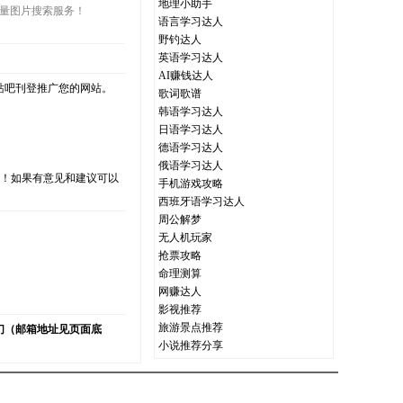
地理小助手
质量图片搜索服务！
语言学习达人
野钓达人
英语学习达人
AI赚钱达人
站吧刊登推广您的网站。
歌词歌谱
韩语学习达人
日语学习达人
德语学习达人
俄语学习达人
支持！如果有意见和建议可以
手机游戏攻略
西班牙语学习达人
周公解梦
无人机玩家
抢票攻略
）
命理测算
网赚达人
影视推荐
旅游景点推荐
们（邮箱地址见页面底
小说推荐分享