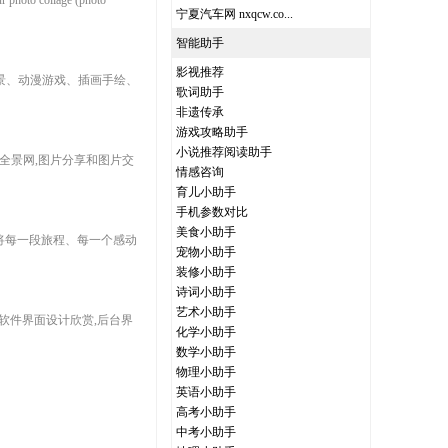
our photo collage (photo
宁夏汽车网 nxqcw.co...
智能助手
影视推荐
景、动漫游戏、插画手绘、
歌词助手
非遗传承
游戏攻略助手
小说推荐阅读助手
。全景网,图片分享和图片交
情感咨询
育儿小助手
手机参数对比
美食小助手
将每一段旅程、每一个感动
宠物小助手
装修小助手
诗词小助手
艺术小助手
欣赏,软件界面设计欣赏,后台界
化学小助手
数学小助手
物理小助手
英语小助手
高考小助手
中考小助手