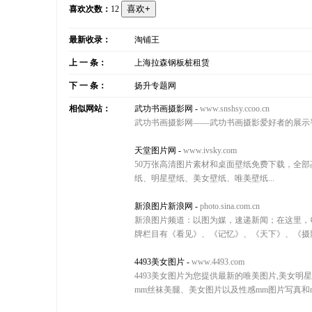
喜欢次数：
12
最新收录：
淘铺王
上 一 条：
上海拉森钢板桩租赁
下 一 条：
扬升专题网
相似网站：
武功书画摄影网
-
www.snshsy.ccoo.cn
武功书画摄影网——武功书画摄影爱好者的展示
天堂图片网
-
www.ivsky.com
50万张高清图片素材和桌面壁纸免费下载，全
纸、明星壁纸、美女壁纸、唯美壁纸...
新浪图片新浪网
-
photo.sina.com.cn
新浪图片频道：以图为媒，速递新闻；在这里，
牌栏目有《看见》、《记忆》、《天下》、《摄
4493美女图片
-
www.4493.com
4493美女图片为您提供最新的唯美图片,美女
mm丝袜美腿、美女图片以及性感mm图片写真和m