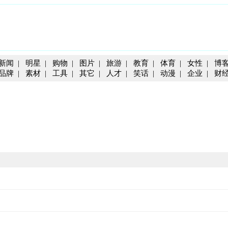
新闻
|
明星
|
购物
|
图片
|
旅游
|
教育
|
体育
|
女性
|
博
品牌
|
素材
|
工具
|
其它
|
人才
|
笑话
|
动漫
|
企业
|
财