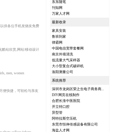
东东随笔
刊知网
万家人才网
最新收录
型，以供各位手机发烧友免费
家具安装
鲁班到家
律霸网
中国电信宽带套餐网
化酷站欣赏,网站/移动设计
南京外墙清洗
低流量大气采样器
大小型复合式破碎机
洛阳测量公司
 Girls, men, women
系统推荐
深圳市龙岗区荣之生电子商务商...
辑方便快捷，可轻松与亲友
DIY网页在线制作
合肥长淮中医医院
开立特口腔
异型管
阿特拉斯空压机
东莞市恒伸传感设备有限公司
海盐人才网