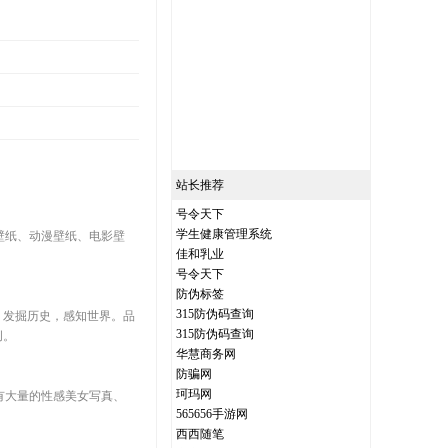
站长推荐
号令天下
学生健康管理系统
壁纸、动漫壁纸、电影壁
佳和乳业
号令天下
防伪标签
315防伪码查询
，发掘历史，感知世界。品
315防伪码查询
创。
华慧商务网
防骗网
珂玛网
还有大量的性感美女写真、
565656手游网
西西随笔