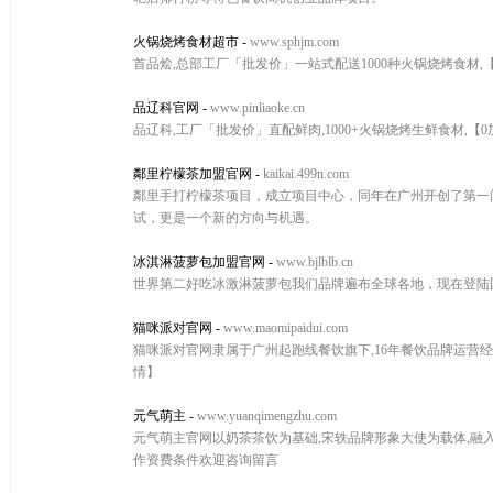
火锅烧烤食材超市
-
www.sphjm.com
首品烩,总部工厂「批发价」一站式配送1000种火锅烧烤食材,【不收加
品辽科官网
-
www.pinliaoke.cn
品辽科,工厂「批发价」直配鲜肉,1000+火锅烧烤生鲜食材,【0加盟
鄰里柠檬茶加盟官网
-
kaikai.499n.com
鄰里手打柠檬茶项目，成立项目中心，同年在广州开创了第一
试，更是一个新的方向与机遇。
冰淇淋菠萝包加盟官网
-
www.bjlblb.cn
世界第二好吃冰激淋菠萝包我们品牌遍布全球各地，现在登陆
猫咪派对官网
-
www.maomipaidui.com
猫咪派对官网隶属于广州起跑线餐饮旗下,16年餐饮品牌运营经
情】
元气萌主
-
www.yuanqimengzhu.com
元气萌主官网以奶茶茶饮为基础,宋轶品牌形象大使为载体,融
作资费条件欢迎咨询留言