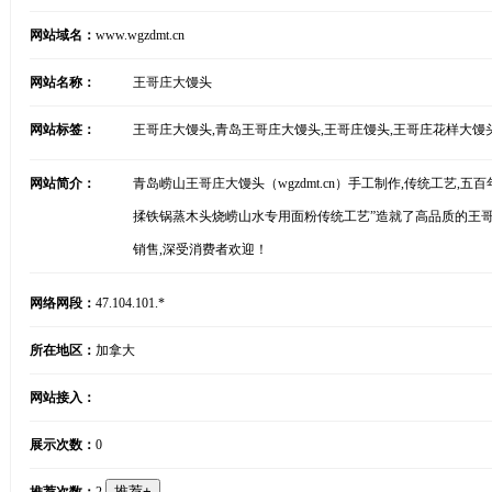
网站域名：
www.wgzdmt.cn
网站名称：
王哥庄大馒头
网站标签：
王哥庄大馒头,青岛王哥庄大馒头,王哥庄馒头,王哥庄花样大馒
网站简介：
青岛崂山王哥庄大馒头（wgzdmt.cn）手工制作,传统工艺,五百年
揉铁锅蒸木头烧崂山水专用面粉传统工艺”造就了高品质的王哥
销售,深受消费者欢迎！
网络网段：
47.104.101.*
所在地区：
加拿大
网站接入：
展示次数：
0