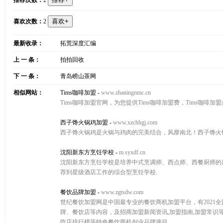
推荐次数：
2
喜欢次数：
2
最新收录：
拓荒深度汇编
上 一 条：
拍拍回收
下 一 条：
青岛崂山茶网
相似网站：
Tims咖啡加盟
-
www.zhaningnmc.cn
Tims咖啡加盟官网，为您提供Tims咖啡加盟费，Tims咖啡加
西子馋火锅鸡加盟
-
www.xzchhgj.com
西子馋火锅鸡是火锅与鸡肉的完美结合，风靡南北！西子馋火
沈阳新东方烹饪学校
-
m.syxdf.cn
沈阳新东方烹饪学校是培养中式烹调师、西点师、西餐厨师的厨
荐到星级酒店工作的综合型烹饪学校.
餐饮品牌加盟
-
www.zgtsdw.com
世纪餐饮加盟网是中国最专业的餐饮商机加盟平台，有2021
牌、餐饮店等内容，及招商加盟新闻资讯,加盟指南,加盟常
吃店排行榜等特色餐饮商机创业品牌项目。