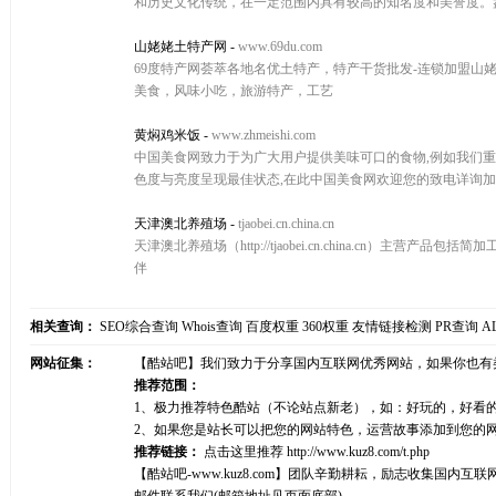
和历史文化传统，在一定范围内具有较高的知名度和美誉度。盘
山姥姥土特产网
-
www.69du.com
69度特产网荟萃各地名优土特产，特产干货批发-连锁加盟山
美食，风味小吃，旅游特产，工艺
黄焖鸡米饭
-
www.zhmeishi.com
中国美食网致力于为广大用户提供美味可口的食物,例如我们重点
色度与亮度呈现最佳状态,在此中国美食网欢迎您的致电详询加
天津澳北养殖场
-
tjaobei.cn.china.cn
天津澳北养殖场（http://tjaobei.cn.china.cn）主营
伴
相关查询：
SEO综合查询
Whois查询
百度权重
360权重
友情链接检测
PR查询
A
网站征集：
【酷站吧】我们致力于分享国内互联网优秀网站，如果你也有
推荐范围：
1、极力推荐特色酷站（不论站点新老），如：好玩的，好看
2、如果您是站长可以把您的网站特色，运营故事添加到您的
推荐链接：
点击这里推荐
http://www.kuz8.com/t.php
【酷站吧-www.kuz8.com】团队辛勤耕耘，励志收集