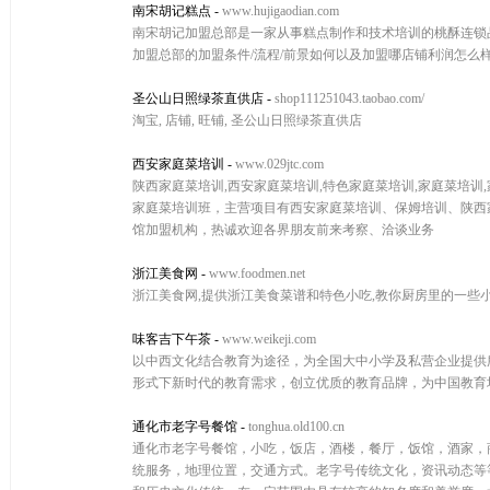
南宋胡记糕点
-
www.hujigaodian.com
南宋胡记加盟总部是一家从事糕点制作和技术培训的桃酥连锁品
加盟总部的加盟条件/流程/前景如何以及加盟哪店铺利润怎么样等
圣公山日照绿茶直供店
-
shop111251043.taobao.com/
淘宝, 店铺, 旺铺, 圣公山日照绿茶直供店
西安家庭菜培训
-
www.029jtc.com
陕西家庭菜培训,西安家庭菜培训,特色家庭菜培训,家庭菜培
家庭菜培训班，主营项目有西安家庭菜培训、保姆培训、陕西
馆加盟机构，热诚欢迎各界朋友前来考察、洽谈业务
浙江美食网
-
www.foodmen.net
浙江美食网,提供浙江美食菜谱和特色小吃,教你厨房里的一些
味客吉下午茶
-
www.weikeji.com
以中西文化结合教育为途径，为全国大中小学及私营企业提供
形式下新时代的教育需求，创立优质的教育品牌，为中国教育培训事
通化市老字号餐馆
-
tonghua.old100.cn
通化市老字号餐馆，小吃，饭店，酒楼，餐厅，饭馆，酒家，
统服务，地理位置，交通方式。老字号传统文化，资讯动态等