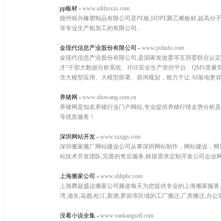
pp板材
-
www.sddzsxxs.com
德州烁兴橡塑制品有限公司是PE板,HDPE聚乙烯板材,超高分子
等专业生产粗加工的有限公司。
金现代信息产业股份有限公司
-
www.jxdinfo.com
金现代信息产业股份有限公司,是国家发改委等五部委联合认定的
才”干部大数据分析系统、HSE安全生产管控平台、QMS质
含大模型应用、大模型部署、咨询规划，致力于让 AI落地更
养猪网
-
www.zhuwang.com.cn
养猪网是知名养猪行业门户网站,专业提供养猪行情走势分析及预
等优质服务！
深圳网站开发
-
www.szxjgs.com
深圳搬家搬厂网站建设公司从事深圳网站制作，网站建设，网
站技术开发团队,完善的售后服务,根据需求定制开发公司企业
上海搬家公司
-
www.shhpbc.com
上海腾超盛达搬家公司频道每天为您提供专业的上海搬家服务,相关
湾,浦东,花都,松江,新塘,萝岗等区域的工厂搬迁,厂房搬迁,
没看小说全集
-
www.vankangsell.com