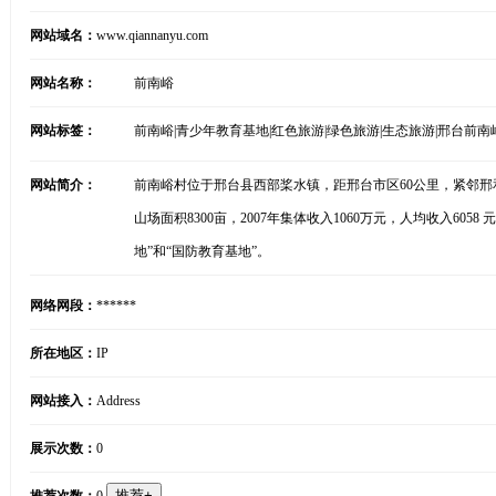
网站域名：
www.qiannanyu.com
网站名称：
前南峪
网站标签：
前南峪|青少年教育基地|红色旅游|绿色旅游|生态旅游|邢台前南
网站简介：
前南峪村位于邢台县西部桨水镇，距邢台市区60公里，紧邻邢和线
山场面积8300亩，2007年集体收入1060万元，人均收入
地”和“国防教育基地”。
网络网段：
******
所在地区：
IP
网站接入：
Address
展示次数：
0