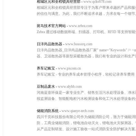
相城区元和全程锁具经营部
-
www.qcks678.com
相城区元和全程锁具经营部专注于为客户带来卓越的产品和服
的信任与满意。为此，我们不断追求卓越，力求在每一个细节
斑马技术官方网站
-
www.zebra.com
Zebra 通过移动数据终端、扫描器、打印机、RFID 等支
日沣尚品散热器
-
www.bosssrq.com
日沣尚品散热器_日沣尚品散热器厂家" name="Keywords" 
器、卫浴散热器等新型采暖散热器，我们有专业的设计和生产
养车记账宝
-
www.pxcom.cn
养车记账宝 - 专业的养车成本管理小程序，轻松记录养车费
豆制品废水
-
www.alyhb.com
河南蓝壹环保是一家专业生产、销售生活污水处理设备、净水
线监测设备、智能配电柜污水检测设备和化工污水处理设备的
储能消防系统
-
www.qianye-tech.com
四川千页科技股份有限公司作为储能消防公司，致力于储能消防
防，工商业储能消防，锂电池自动灭火，锂电池火灾探测器。
从产品定制研发、设计施工验收一站式消防安全防护解决方案。服务热