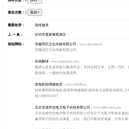
推荐次数：
0
喜欢次数：
1
最新收录：
直线轴承
上 一 条：
定州市黄家葡萄酒庄
相似网站：
安徽同巨文化传媒有限公司
-
www.tjevents.cn
安徽同巨文化传媒有限公司
在线翻译
-
www.fanyiyun.com
翻译云是专业智能AI翻译平台，支持在线文本、文档、PDF
损保留，一键操作免费易用。
发电机组维修租赁
-
www.fdjz66.cn
销售康明斯发电机,租赁和维修服务,提供各大品牌发动机组,大中
线:13883931877
北京安德华信电力电子科技有限公司
-
www.adhx-tech.com
北京安德华信电力电子科技有限公司专注于为客户带来卓越的
赢得客户的信任与满意。为此，我们不断追求卓越，力求在每