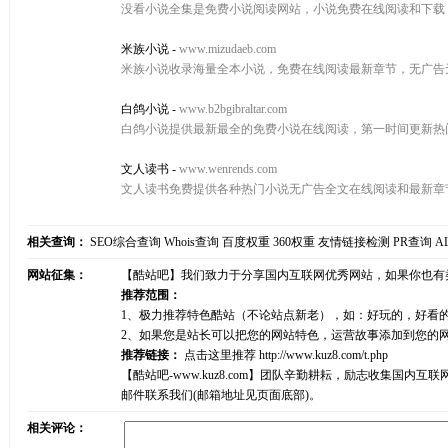
没看小说全集是免费小说阅读网站，小说免费在线阅读和下载
米族小说
-
www.mizudaeb.com
米族小说收录海量全本小说，免费在线阅读最新章节，无广告
白鸽小说
-
www.b2bgibraltar.com
白鸽小说提供最新最全的免费小说在线阅读，第一时间更新热
文人读书
-
www.wenrends.com
文人读书免费提供各种热门小说无广告全文在线阅读和最新章
相关查询：
SEO综合查询
Whois查询
百度权重
360权重
友情链接检测
PR查询
A
网站征集：
【酷站吧】我们致力于分享国内互联网优秀网站，如果你也有
推荐范围：
1、极力推荐特色酷站（不论站点新老），如：好玩的，好看
2、如果您是站长可以把您的网站特色，运营故事添加到您的
推荐链接：
点击这里推荐
http://www.kuz8.com/t.php
【酷站吧-www.kuz8.com】团队辛勤耕耘，励志收集
邮件联系我们(邮箱地址见页面底部)。
相关评论：