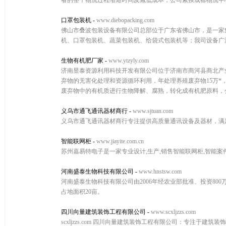
者的整个物流过程缩短时间及减低成本，公司紧挨成都物流中
口罩包装机
-
www.diebopacking.com
佛山市叠波包装设备有限公司总部位于广东省佛山市，是一家
机、口罩包装机、蔬菜包装机、给袋式包装机等；我司设备广
生物有机肥厂家
-
www.ytzyly.com
济南昱泰资源利用科技开发有限公司位于济南市商河县商北产业
弃物的无害化处理和资源循环利用，年处理养殖废弃物15万*
废弃物中的有机质进行生物降解、腐熟，转化成有机肥原料，公
义乌市通飞通讯器材商行
-
www.sjtuan.com
义乌市通飞通讯器材商行专注提供高质量通讯设备及器材，满
智能联网柜
-
www.jiayite.com.cn
苏州嘉易特电子是一家专业设计,生产,销售智能联网柜,智能案件
河南盛泰生物科技有限公司
-
www.hnstsw.com
河南盛泰生物科技有限公司由2006年经农业部批准、投资80
占地面积20亩。
四川向量建筑装饰工程有限公司
-
www.scxljzzs.com
scxljzzs.com 四川向量建筑装饰工程有限公司：专注