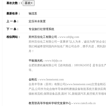
喜欢次数：
1
最新收录：
轴流泵
上 一 条：
定压补水装置
下 一 条：
专业旅行社管理系统
相似网站：
郑州百佳化工有限公司
-
www.zzbjhg.com
郑州百佳化工有限公司一直秉承“以人为本，诚信为商”的企业
我们竭诚希望同国内外知名厂商公司合作，携手共进，周到及
舟！
平板抛光机
-
www.hfjdjx.cn
合肥双磨机械有限公司【咨询热线：18919624595】是
等。
金刚石
-
www.hemeisemi.com
合美半导体（苏州）有限公司(www.hemeisemi.com)
产品,公司作为化合物半导体材料磨抛设备制造系统方案供应商
循标准流程,保障设备品质,面对 5G,新能源汽车,航空航天等
教育部高等学校科学研究发展中心
-
www.cutech.edu.cn