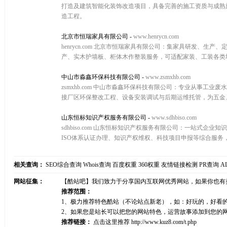
打造及建筑智能化装饰改造项目，具备完善的施工资质与成熟
造工程。
北京市恒瑞家具有限公司
-
www.henrycn.com
henrycn.com 北京市恒瑞家具有限公司：集家具研发
产、实木护墙板、柜体木作整装服务，可适配家装、工装各类
中山市淼鑫环保科技有限公司
-
www.zsmxhb.com
zsmxhb.com 中山市淼鑫环保科技有限公司：专业从事
接厂区环保整改工程、设备安装调试与后期运维托管，为五金
山东恒标知识产权服务有限公司
-
www.sdhbiso.com
sdhbiso.com 山东恒标知识产权服务有限公司：一站
ISO体系认证办理、知识产权维权、科技项目申报等综合服
相关查询：
SEO综合查询
Whois查询
百度权重
360权重
友情链接检测
PR查询
A
网站征集：
【酷站吧】我们致力于分享国内互联网优秀网站，如果你也有
推荐范围：
1、极力推荐特色酷站（不论站点新老），如：好玩的，好看
2、如果您是站长可以把您的网站特色，运营故事添加到您的
推荐链接：
点击这里推荐
http://www.kuz8.com/t.php