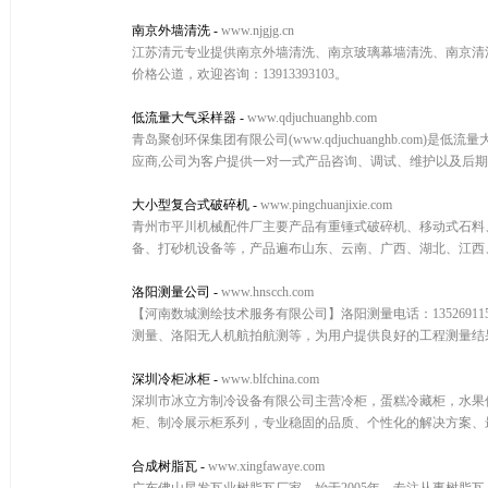
南京外墙清洗
-
www.njgjg.cn
江苏清元专业提供南京外墙清洗、南京玻璃幕墙清洗、南京清
价格公道，欢迎咨询：13913393103。
低流量大气采样器
-
www.qdjuchuanghb.com
青岛聚创环保集团有限公司(www.qdjuchuanghb.com
应商,公司为客户提供一对一式产品咨询、调试、维护以及后期
大小型复合式破碎机
-
www.pingchuanjixie.com
青州市平川机械配件厂主要产品有重锤式破碎机、移动式石料
备、打砂机设备等，产品遍布山东、云南、广西、湖北、江西
洛阳测量公司
-
www.hnscch.com
【河南数城测绘技术服务有限公司】洛阳测量电话：135269
测量、洛阳无人机航拍航测等，为用户提供良好的工程测量结
深圳冷柜冰柜
-
www.blfchina.com
深圳市冰立方制冷设备有限公司主营冷柜，蛋糕冷藏柜，水果
柜、制冷展示柜系列，专业稳固的品质、个性化的解决方案、最实惠的
合成树脂瓦
-
www.xingfawaye.com