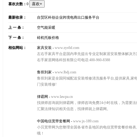
喜欢次数：
0
最新收录：
自贸区科创企业跨境电商出口服务平台
上 一 条：
空气能采暖
下 一 条：
砖机托板价格
相似网站：
家具安装
-
www.zys6d.com
左右手家具平台是国内率先提出专业定制家居安装整体解决方案引
右手家居网络科技有限公司电话:400-960-8388
鲁班到家
-
www.lbdj.com
鲁班到家是全国同城配送安装维修清洗服务平台,提供家具,家电,
门安装维修!
律霸网
-
www.lawpa.cn
找律师咨询就到律霸网，律师咨询免费24小时在线，为需要
汇聚法律知识相关信息，找律师就上律霸网。
中国电信宽带套餐网
-
www.jx-189.com
小贝宽带网为您整理全国各省市县地区的电信宽带套餐价格表
哦！