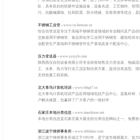
广东佛山星发瓦业树脂瓦厂家，始于2005年，专注从事树脂
队，具有良好的软硬件设施设备，设备先进、工艺独特、管理
污、抗酸碱腐蚀、抗风防震、防火绝缘、安装简便等优点，是园
不锈钢工业管
-
www.cn-hensun.cn
恒合信管业是专注于高端不锈钢管道领域的专业顾问及产品供
交换器用不锈钢管、食品和化学工业用不锈钢管、建筑给排水
业配管生产基地和不锈钢管件生产基地及多个配送中心。
压力变送器
-
www.sxxyyb.com
陕西西仪自控设备有限公司专业研发销售压力变送器、电磁流
工、水务、热力等行业工况定制仪表方案，提供仪表选型、现
支持批量工程采购。
北大青鸟计算机培训
-
www.bdqn7.cn
北大青鸟计算机培训产品应用领域包括产品中心。是集科研、
户解决难题，也赢得了广大客户的一致好评
石家庄本地分类信息
-
www.tianshixue.net
本地分类信息是石家庄最大最全的分类信息网站之一。免费发
浙江波宁律师事务所
-
www.nbbnlaw.com
浙江波宁律师事务所成立于1992年，是宁波市规模最大、实