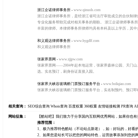
浙江企诺律师事务所
-
www.qinuols.com
浙江企诺律师事务所，是经浙江省司法厅审批成立的合伙制律
专业化服务帮助完成对相关事务的期盼。 浙江企诺律师事务
丰富的律师。本律师事务所律师均具有本科及以上学历，其中
和义观达律师事务所
-
www.hygdlf.com
和义观达律师事务所
张家界票网
-
www.zjjpw.com
张家界票网——2004年起本地运营，张家界森林公园、天门
选。实名预订，刷身份证直接入园。
张家界大峡谷玻璃桥门票预订服务平台
-
www.boliqiao.com
张家界大峡谷玻璃桥门票预订服务平台，实名制预约、预订即
相关查询：
SEO综合查询
Whois查询
百度权重
360权重
友情链接检测
PR查询
A
网站征集：
【酷站吧】我们致力于分享国内互联网优秀网站，如果你也有
推荐范围：
1、极力推荐特色酷站（不论站点新老），如：好玩的，好看
2、如果您是站长可以把您的网站特色，运营故事添加到您的