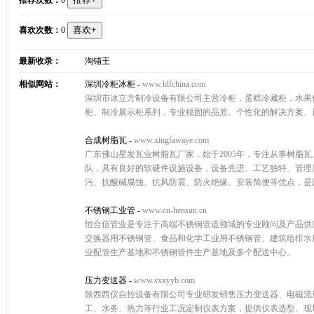
推荐次数：
0
喜欢次数：
0
最新收录：
淘铺王
相似网站：
深圳冷柜冰柜
-
www.blfchina.com
深圳市冰立方制冷设备有限公司主营冷柜，蛋糕冷藏柜，水果
柜、制冷展示柜系列，专业稳固的品质、个性化的解决方案、最实惠的
合成树脂瓦
-
www.xingfawaye.com
广东佛山星发瓦业树脂瓦厂家，始于2005年，专注从事树脂
队，具有良好的软硬件设施设备，设备先进、工艺独特、管理
污、抗酸碱腐蚀、抗风防震、防火绝缘、安装简便等优点，是园
不锈钢工业管
-
www.cn-hensun.cn
恒合信管业是专注于高端不锈钢管道领域的专业顾问及产品供
交换器用不锈钢管、食品和化学工业用不锈钢管、建筑给排水
业配管生产基地和不锈钢管件生产基地及多个配送中心。
压力变送器
-
www.sxxyyb.com
陕西西仪自控设备有限公司专业研发销售压力变送器、电磁流
工、水务、热力等行业工况定制仪表方案，提供仪表选型、现