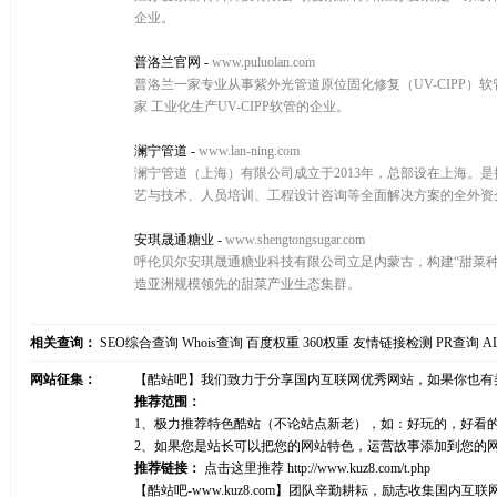
企业。
普洛兰官网
-
www.puluolan.com
普洛兰一家专业从事紫外光管道原位固化修复（UV-CIPP）软
家 工业化生产UV-CIPP软管的企业。
澜宁管道
-
www.lan-ning.com
澜宁管道（上海）有限公司成立于2013年，总部设在上海。是
艺与技术、人员培训、工程设计咨询等全面解决方案的全外资
安琪晟通糖业
-
www.shengtongsugar.com
呼伦贝尔安琪晟通糖业科技有限公司立足内蒙古，构建“甜菜种
造亚洲规模领先的甜菜产业生态集群。
相关查询：
SEO综合查询
Whois查询
百度权重
360权重
友情链接检测
PR查询
A
网站征集：
【酷站吧】我们致力于分享国内互联网优秀网站，如果你也有
推荐范围：
1、极力推荐特色酷站（不论站点新老），如：好玩的，好看
2、如果您是站长可以把您的网站特色，运营故事添加到您的
推荐链接：
点击这里推荐
http://www.kuz8.com/t.php
【酷站吧-www.kuz8.com】团队辛勤耕耘，励志收集