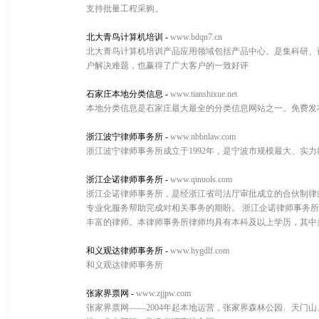
支持批量工程采购。
北大青鸟计算机培训
-
www.bdqn7.cn
北大青鸟计算机培训产品应用领域包括产品中心。是集科研、
户解决难题，也赢得了广大客户的一致好评
石家庄本地分类信息
-
www.tianshixue.net
本地分类信息是石家庄最大最全的分类信息网站之一。免费发
浙江波宁律师事务所
-
www.nbbnlaw.com
浙江波宁律师事务所成立于1992年，是宁波市规模最大、实
浙江企诺律师事务所
-
www.qinuols.com
浙江企诺律师事务所，是经浙江省司法厅审批成立的合伙制律
专业化服务帮助完成对相关事务的期盼。 浙江企诺律师事务
丰富的律师。本律师事务所律师均具有本科及以上学历，其中
和义观达律师事务所
-
www.hygdlf.com
和义观达律师事务所
张家界票网
-
www.zjjpw.com
张家界票网——2004年起本地运营，张家界森林公园、天门